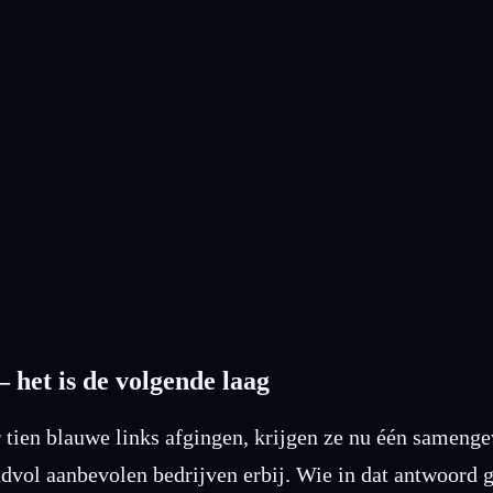
over uw merk en sector zeggen, en sturen bij waar u nog niet of fout 
het is de volgende laag
 tien blauwe links afgingen, krijgen ze nu één samen
vol aanbevolen bedrijven erbij. Wie in dat antwoord g