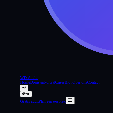
WD
.Studio
Home
Diensten
Portaal
Cases
Blog
Over ons
Contact
NL
Gratis audit
Plan een gesprek