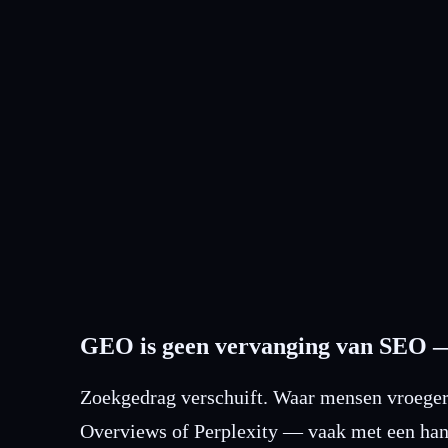
Monitoring van AI-antwoorden
We controleren wat ChatGPT, Perplexity en AI Overviews 
GEO is geen vervanging van SEO — 
Zoekgedrag verschuift. Waar mensen vroeger
Overviews of Perplexity — vaak met een hand