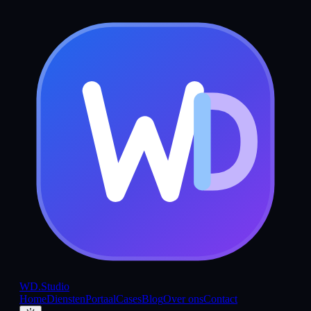
WD
.Studio
Home
Diensten
Portaal
Cases
Blog
Over ons
Contact