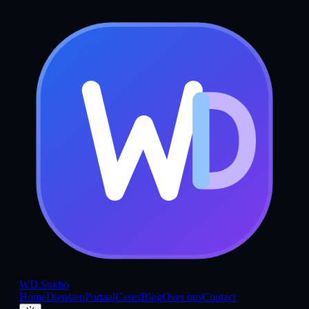
WD
.Studio
Home
Diensten
Portaal
Cases
Blog
Over ons
Contact