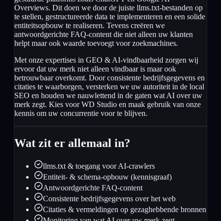
Overviews. Dit doen we door de juiste llms.txt-bestanden op
te stellen, gestructureerde data te implementeren en een solide
entiteitsopbouw te realiseren. Tevens creëren we
antwoordgerichte FAQ-content die niet alleen uw klanten
helpt maar ook waarde toevoegt voor zoekmachines.
Met onze expertises in GEO & AI-vindbaarheid zorgen wij
ervoor dat uw merk niet alleen vindbaar is maar ook
betrouwbaar overkomt. Door consistente bedrijfsgegevens en
citaties te waarborgen, versterken we uw autoriteit in de local
SEO en houden we nauwlettend in de gaten wat AI over uw
merk zegt. Kies voor WD Studio en maak gebruik van onze
kennis om uw concurrentie voor te blijven.
Wat zit er allemaal in?
llms.txt & toegang voor AI-crawlers
Entiteit- & schema-opbouw (kennisgraaf)
Antwoordgerichte FAQ-content
Consistente bedrijfsgegevens over het web
Citaties & vermeldingen op gezaghebbende bronnen
Monitoring van wat AI over uw merk zegt