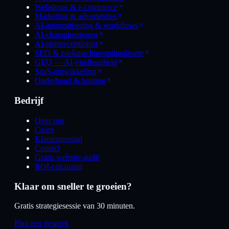
Webshops & e-commerce
Marketing & advertenties
AI-automatisering & workflows
AI-chatoplossingen
AI-stemreceptionist
SEO & zoekmachineoptimalisatie
GEO — AI-vindbaarheid
SaaS-ontwikkeling
Onderhoud & hosting
Bedrijf
Over ons
Cases
Klantenportaal
Contact
Gratis website-audit
ROI-calculator
Klaar om sneller te groeien?
Gratis strategiesessie van 30 minuten.
Plan een gesprek