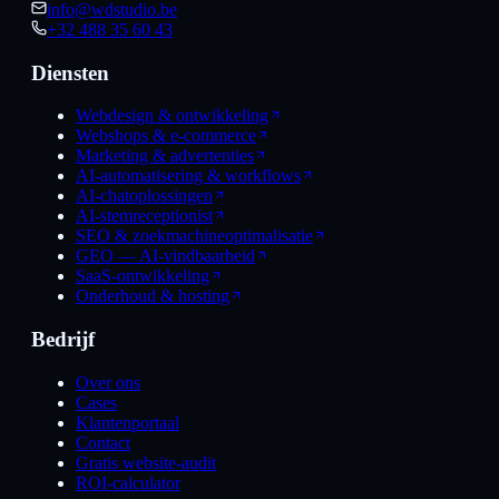
info@wdstudio.be
+32 488 35 60 43
Diensten
Webdesign & ontwikkeling
Webshops & e-commerce
Marketing & advertenties
AI-automatisering & workflows
AI-chatoplossingen
AI-stemreceptionist
SEO & zoekmachineoptimalisatie
GEO — AI-vindbaarheid
SaaS-ontwikkeling
Onderhoud & hosting
Bedrijf
Over ons
Cases
Klantenportaal
Contact
Gratis website-audit
ROI-calculator