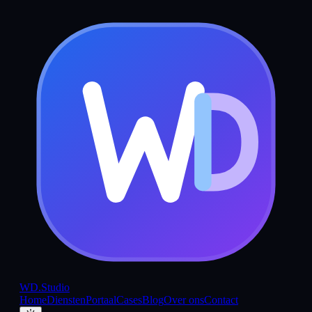
WD
.Studio
Home
Diensten
Portaal
Cases
Blog
Over ons
Contact