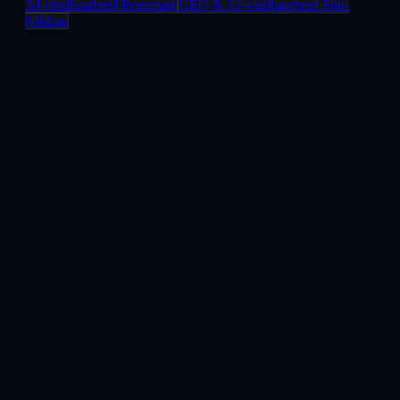
AI-vindbaarheid
Roeselare
GEO & AI-vindbaarheid
Sint-
Niklaas
Boek uw gratis strategiegesprek
Stuur ons een bericht