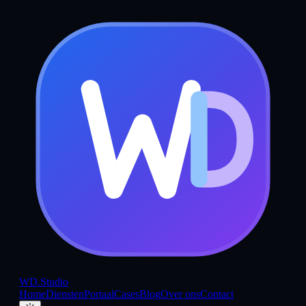
WD
.Studio
Home
Diensten
Portaal
Cases
Blog
Over ons
Contact