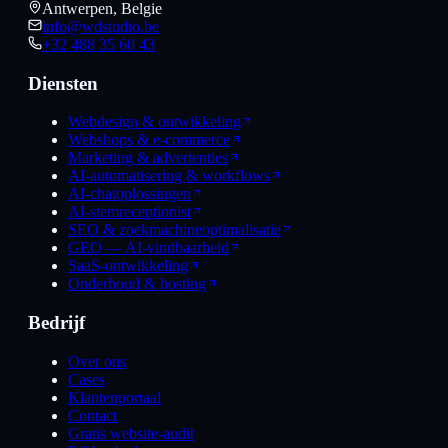
Antwerpen, Belgie
info@wdstudio.be
+32 488 35 60 43
Diensten
Webdesign & ontwikkeling
Webshops & e-commerce
Marketing & advertenties
AI-automatisering & workflows
AI-chatoplossingen
AI-stemreceptionist
SEO & zoekmachineoptimalisatie
GEO — AI-vindbaarheid
SaaS-ontwikkeling
Onderhoud & hosting
Bedrijf
Over ons
Cases
Klantenportaal
Contact
Gratis website-audit