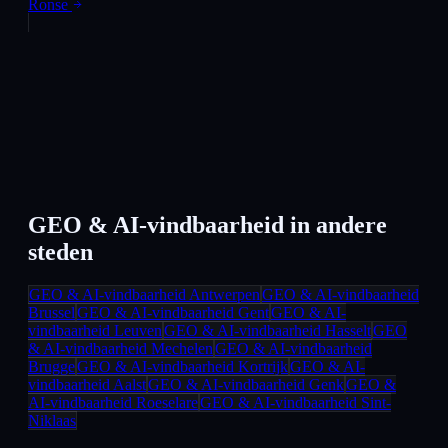
Ronse
GEO & AI-vindbaarheid
in andere
steden
GEO & AI-vindbaarheid
Antwerpen
GEO & AI-vindbaarheid
Brussel
GEO & AI-vindbaarheid
Gent
GEO & AI-
vindbaarheid
Leuven
GEO & AI-vindbaarheid
Hasselt
GEO
& AI-vindbaarheid
Mechelen
GEO & AI-vindbaarheid
Brugge
GEO & AI-vindbaarheid
Kortrijk
GEO & AI-
vindbaarheid
Aalst
GEO & AI-vindbaarheid
Genk
GEO &
AI-vindbaarheid
Roeselare
GEO & AI-vindbaarheid
Sint-
Niklaas