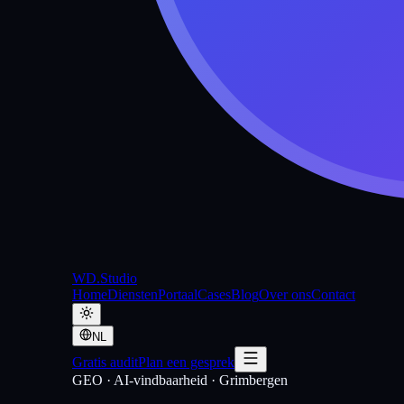
WD
.Studio
Home
Diensten
Portaal
Cases
Blog
Over ons
Contact
NL
Gratis audit
Plan een gesprek
GEO · AI-vindbaarheid
·
Grimbergen