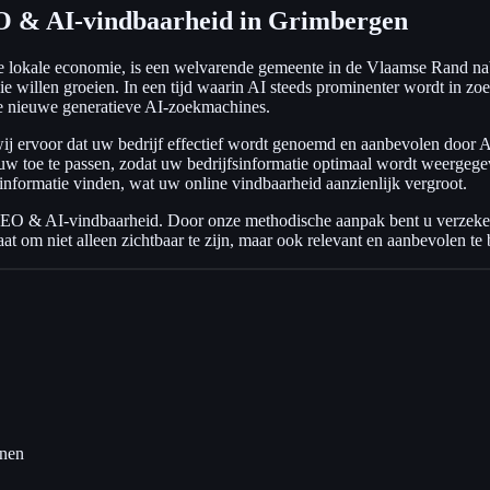
O & AI-vindbaarheid in Grimbergen
ge lokale economie, is een welvarende gemeente in de Vlaamse Rand na
ie willen groeien. In een tijd waarin AI steeds prominenter wordt in z
de nieuwe generatieve AI-zoekmachines.
wij ervoor dat uw bedrijf effectief wordt genoemd en aanbevolen doo
pbouw toe te passen, zodat uw bedrijfsinformatie optimaal wordt weerg
 informatie vinden, wat uw online vindbaarheid aanzienlijk vergroot.
GEO & AI-vindbaarheid. Door onze methodische aanpak bent u verzeker
aat om niet alleen zichtbaar te zijn, maar ook relevant en aanbevolen te
nnen