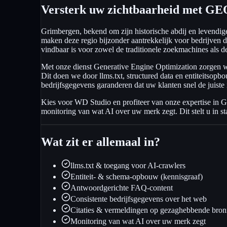
Versterk uw zichtbaarheid met GE
Grimbergen, bekend om zijn historische abdij en levendi
maken deze regio bijzonder aantrekkelijk voor bedrijven d
vindbaar is voor zowel de traditionele zoekmachines als 
Met onze dienst Generative Engine Optimization zorgen 
Dit doen we door llms.txt, structured data en entiteitso
bedrijfsgegevens garanderen dat uw klanten snel de juiste
Kies voor WD Studio en profiteer van onze expertise in 
monitoring van wat AI over uw merk zegt. Dit stelt u in st
Wat zit er allemaal in?
llms.txt & toegang voor AI-crawlers
Entiteit- & schema-opbouw (kennisgraaf)
Antwoordgerichte FAQ-content
Consistente bedrijfsgegevens over het web
Citaties & vermeldingen op gezaghebbende bro
Monitoring van wat AI over uw merk zegt