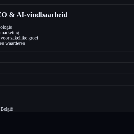
EO & AI-vindbaarheid
ologie
r marketing
voor zakelijke groei
ten waarderen
 België