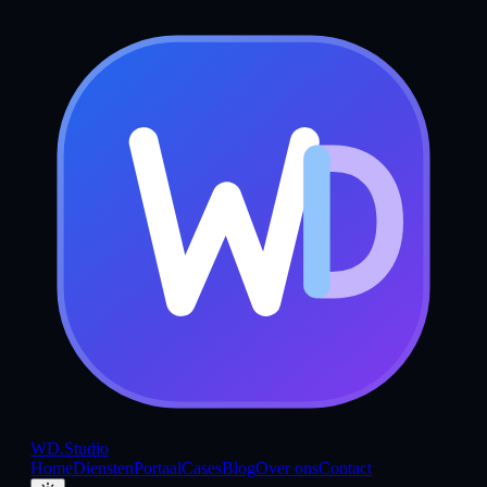
WD
.Studio
Home
Diensten
Portaal
Cases
Blog
Over ons
Contact