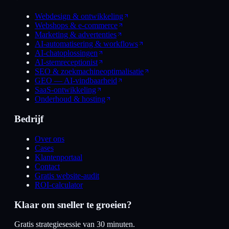
Webdesign & ontwikkeling
Webshops & e-commerce
Marketing & advertenties
AI-automatisering & workflows
AI-chatoplossingen
AI-stemreceptionist
SEO & zoekmachineoptimalisatie
GEO — AI-vindbaarheid
SaaS-ontwikkeling
Onderhoud & hosting
Bedrijf
Over ons
Cases
Klantenportaal
Contact
Gratis website-audit
ROI-calculator
Klaar om sneller te groeien?
Gratis strategiesessie van 30 minuten.