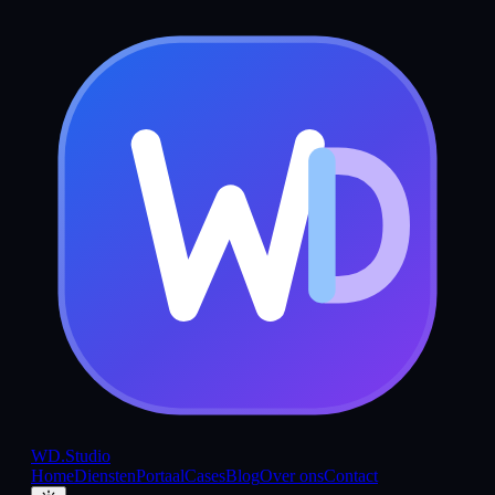
WD
.Studio
Home
Diensten
Portaal
Cases
Blog
Over ons
Contact