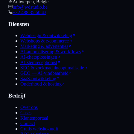
Antwerpen, Belgie
info@wdstudio.be
+32 488 35 60 43
Diensten
Webdesign & ontwikkeling
Webshops & e-commerce
Marketing & advertenties
AI-automatisering & workflows
AI-chatoplossingen
AI-stemreceptionist
SEO & zoekmachineoptimalisatie
GEO — AI-vindbaarheid
SaaS-ontwikkeling
Onderhoud & hosting
Bedrijf
Over ons
Cases
Klantenportaal
Contact
Gratis website-audit