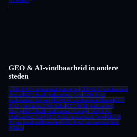
Harelbeke
GEO & AI-vindbaarheid
in andere
steden
GEO & AI-vindbaarheid
Antwerpen
GEO & AI-vindbaarheid
Brussel
GEO & AI-vindbaarheid
Gent
GEO & AI-
vindbaarheid
Leuven
GEO & AI-vindbaarheid
Hasselt
GEO
& AI-vindbaarheid
Mechelen
GEO & AI-vindbaarheid
Brugge
GEO & AI-vindbaarheid
Kortrijk
GEO & AI-
vindbaarheid
Aalst
GEO & AI-vindbaarheid
Genk
GEO &
AI-vindbaarheid
Roeselare
GEO & AI-vindbaarheid
Sint-
Niklaas