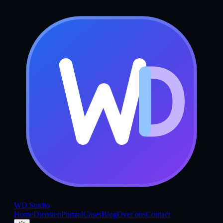
WD
.Studio
Home
Diensten
Portaal
Cases
Blog
Over ons
Contact