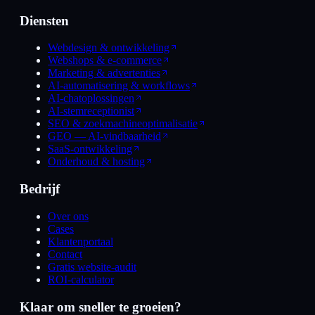
Diensten
Webdesign & ontwikkeling
Webshops & e-commerce
Marketing & advertenties
AI-automatisering & workflows
AI-chatoplossingen
AI-stemreceptionist
SEO & zoekmachineoptimalisatie
GEO — AI-vindbaarheid
SaaS-ontwikkeling
Onderhoud & hosting
Bedrijf
Over ons
Cases
Klantenportaal
Contact
Gratis website-audit
ROI-calculator
Klaar om sneller te groeien?