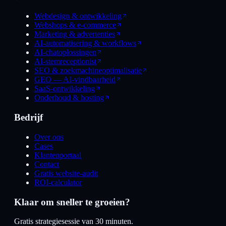
Webdesign & ontwikkeling
Webshops & e-commerce
Marketing & advertenties
AI-automatisering & workflows
AI-chatoplossingen
AI-stemreceptionist
SEO & zoekmachineoptimalisatie
GEO — AI-vindbaarheid
SaaS-ontwikkeling
Onderhoud & hosting
Bedrijf
Over ons
Cases
Klantenportaal
Contact
Gratis website-audit
ROI-calculator
Klaar om sneller te groeien?
Gratis strategiesessie van 30 minuten.