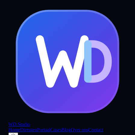
WD
.Studio
Home
Diensten
Portaal
Cases
Blog
Over ons
Contact