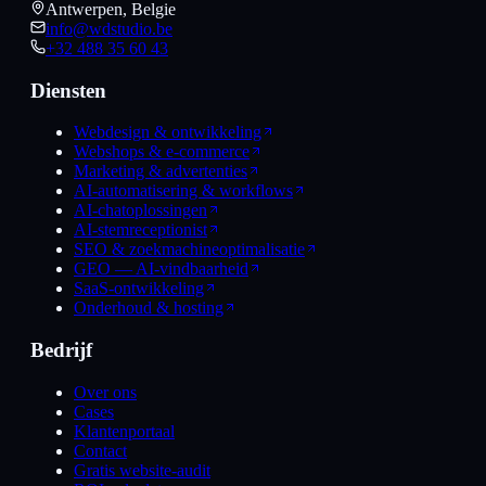
Antwerpen, Belgie
info@wdstudio.be
+32 488 35 60 43
Diensten
Webdesign & ontwikkeling
Webshops & e-commerce
Marketing & advertenties
AI-automatisering & workflows
AI-chatoplossingen
AI-stemreceptionist
SEO & zoekmachineoptimalisatie
GEO — AI-vindbaarheid
SaaS-ontwikkeling
Onderhoud & hosting
Bedrijf
Over ons
Cases
Klantenportaal
Contact
Gratis website-audit