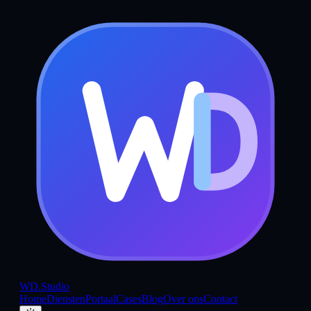
WD
.Studio
Home
Diensten
Portaal
Cases
Blog
Over ons
Contact