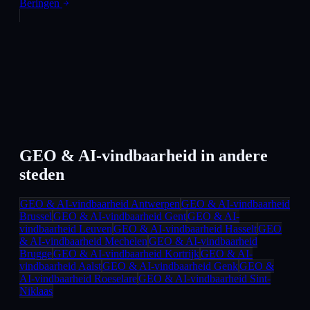
Beringen
GEO & AI-vindbaarheid
in andere
steden
GEO & AI-vindbaarheid
Antwerpen
GEO & AI-vindbaarheid
Brussel
GEO & AI-vindbaarheid
Gent
GEO & AI-
vindbaarheid
Leuven
GEO & AI-vindbaarheid
Hasselt
GEO
& AI-vindbaarheid
Mechelen
GEO & AI-vindbaarheid
Brugge
GEO & AI-vindbaarheid
Kortrijk
GEO & AI-
vindbaarheid
Aalst
GEO & AI-vindbaarheid
Genk
GEO &
AI-vindbaarheid
Roeselare
GEO & AI-vindbaarheid
Sint-
Niklaas