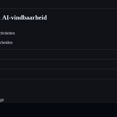
 AI-vindbaarheid
iviteiten
scheiden
gië