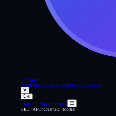
WD
.Studio
Home
Diensten
Portaal
Cases
Blog
Over ons
Contact
NL
Gratis audit
Plan een gesprek
GEO · AI-vindbaarheid
·
Mortsel