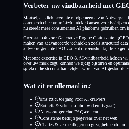
Verbeter uw vindbaarheid met GEO
Mortsel, als dichtbevolkte randgemeente van Antwerpen, i
commercieel centrum biedt unieke kansen voor bedrijven o
nu steeds meer consumenten AI-platforms gebruiken om in
Onze aanpak voor Generative Engine Optimization (GEO) 
maken van geavanceerde technieken zoals structured data 
antwoordgerichte FAQ-content die aansluit bij de vragen v
Met onze expertise in GEO & AI-vindbaarheid helpen wij u
over uw merk zegt, kunnen we tijdig bijsturen en optimalise
spreken die steeds afhankelijker wordt van AI-gestuurde z
Wat zit er allemaal in?
llms.txt & toegang voor AI-crawlers
Entiteit- & schema-opbouw (kennisgraaf)
Antwoordgerichte FAQ-content
Consistente bedrijfsgegevens over het web
Citaties & vermeldingen op gezaghebbende bro