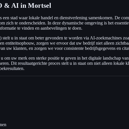
 & AI in Mortsel
s een stad waar lokale handel en dienstverlening samenkomen. De comb
m zich te onderscheiden. In deze dynamische omgeving is het essentiee
formatie te vinden en aanbevelingen te doen.
stelt u in staat om beter gevonden te worden via AI-zoekmachines z
en entiteitsopbouw, zorgen we ervoor dat uw bedrijf niet alleen zichtb
an uw klanten, en zorgen we voor consistente bedrijfsgegevens en citat
 om uw merk een sterke positie te geven in het digitale landschap van
ren. Dit resultaatgerichte proces stelt u in staat om niet alleen lokale
oekresultaten.
nnen