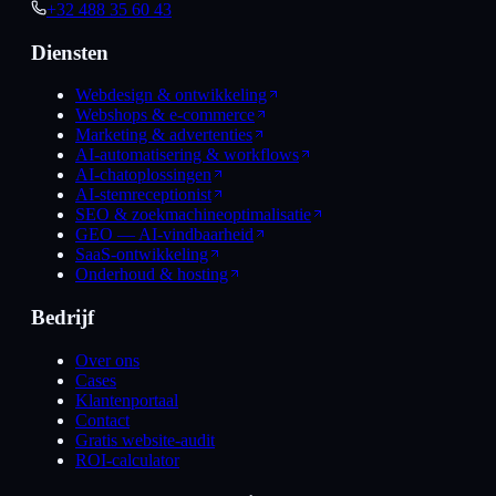
+32 488 35 60 43
Diensten
Webdesign & ontwikkeling
Webshops & e-commerce
Marketing & advertenties
AI-automatisering & workflows
AI-chatoplossingen
AI-stemreceptionist
SEO & zoekmachineoptimalisatie
GEO — AI-vindbaarheid
SaaS-ontwikkeling
Onderhoud & hosting
Bedrijf
Over ons
Cases
Klantenportaal
Contact
Gratis website-audit
ROI-calculator