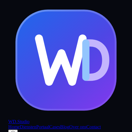
WD
.Studio
Home
Diensten
Portaal
Cases
Blog
Over ons
Contact