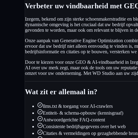
Verbeter uw vindbaarheid met GEO
Izegem, bekend om zijn sterke schoenmakerstraditie en bloe
dynamische omgeving is het cruciaal dat uw bedrijf opval
gevonden te worden, maar ook om relevant te blijven in d
Onze aanpak van Generative Engine Optimization combinee
ervoor dat uw bedrijf niet alleen eenvoudig te vinden is
bedrijfsinformatie en citaties op te bouwen, versterken 
Door te kiezen voor onze GEO & AI-vindbaarheid in Izegem,
AI over uw merk zegt, maar ook de tools om uw reputatie pr
omzet voor uw onderneming. Met WD Studio aan uw zijde b
Wat zit er allemaal in?
llms.txt & toegang voor AI-crawlers
Entiteit- & schema-opbouw (kennisgraaf)
Antwoordgerichte FAQ-content
Consistente bedrijfsgegevens over het web
Citaties & vermeldingen op gezaghebbende bro