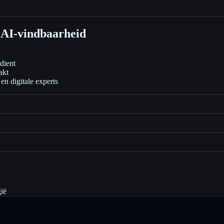
AI-vindbaarheid
dient
akt
n digitale experts
ië