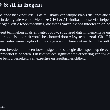
 & AI in Izegem
iende maakindustrie, is de thuisbasis van talrijke kmo's die innovatie 
t in de digitale wereld. Met onze GEO & AI-vindbaarheidservice helpen 
e ogen van AI-zoekmachines, die steeds vaker invloed uitoefenen op h
rt technieken zoals entiteitsopbouw, structured data implementatie 
, maar ook als autoriteit wordt beschouwd door AI-systemen zoals Cha
we uw online aanwezigheid en verhogen we de kans dat uw bedrijf wordt 
 investeert u in een toekomstgerichte strategie die inspeelt op de evol
oactief te beheren. Dit leidt tot een significante verbetering van uw on
ent u verzekerd van expertise en resultaatgerichtheid.
nnen