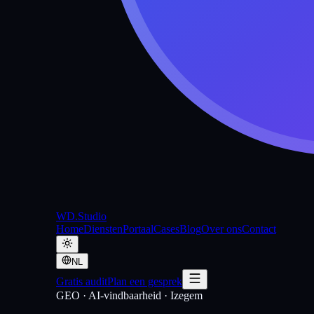
WD
.Studio
Home
Diensten
Portaal
Cases
Blog
Over ons
Contact
NL
Gratis audit
Plan een gesprek
GEO · AI-vindbaarheid
·
Izegem