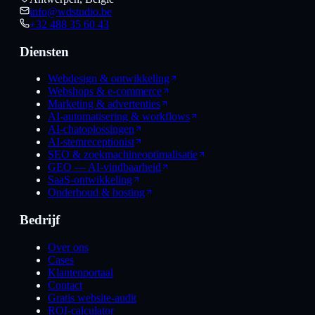
info@wdstudio.be
+32 488 35 60 43
Diensten
Webdesign & ontwikkeling
Webshops & e-commerce
Marketing & advertenties
AI-automatisering & workflows
AI-chatoplossingen
AI-stemreceptionist
SEO & zoekmachineoptimalisatie
GEO — AI-vindbaarheid
SaaS-ontwikkeling
Onderhoud & hosting
Bedrijf
Over ons
Cases
Klantenportaal
Contact
Gratis website-audit
ROI-calculator