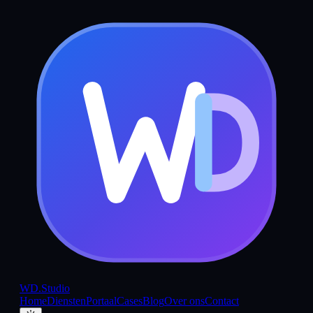
WD
.Studio
Home
Diensten
Portaal
Cases
Blog
Over ons
Contact