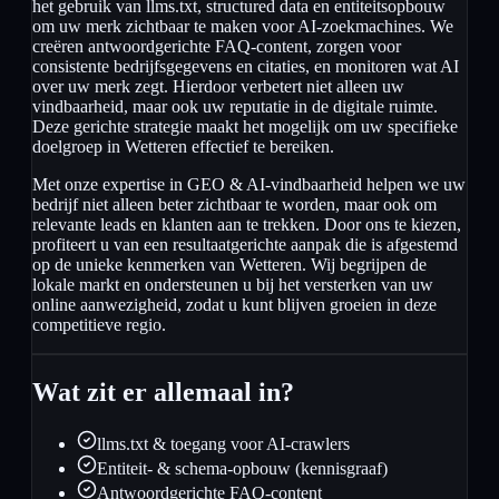
het gebruik van llms.txt, structured data en entiteitsopbouw
om uw merk zichtbaar te maken voor AI-zoekmachines. We
creëren antwoordgerichte FAQ-content, zorgen voor
consistente bedrijfsgegevens en citaties, en monitoren wat AI
over uw merk zegt. Hierdoor verbetert niet alleen uw
vindbaarheid, maar ook uw reputatie in de digitale ruimte.
Deze gerichte strategie maakt het mogelijk om uw specifieke
doelgroep in Wetteren effectief te bereiken.
Met onze expertise in GEO & AI-vindbaarheid helpen we uw
bedrijf niet alleen beter zichtbaar te worden, maar ook om
relevante leads en klanten aan te trekken. Door ons te kiezen,
profiteert u van een resultaatgerichte aanpak die is afgestemd
op de unieke kenmerken van Wetteren. Wij begrijpen de
lokale markt en ondersteunen u bij het versterken van uw
online aanwezigheid, zodat u kunt blijven groeien in deze
competitieve regio.
Wat zit er allemaal in?
llms.txt & toegang voor AI-crawlers
Entiteit- & schema-opbouw (kennisgraaf)
Antwoordgerichte FAQ-content