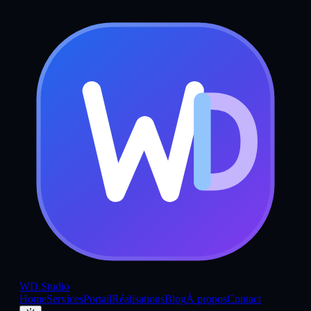
WD
.Studio
Home
Services
Portail
Réalisations
Blog
À propos
Contact