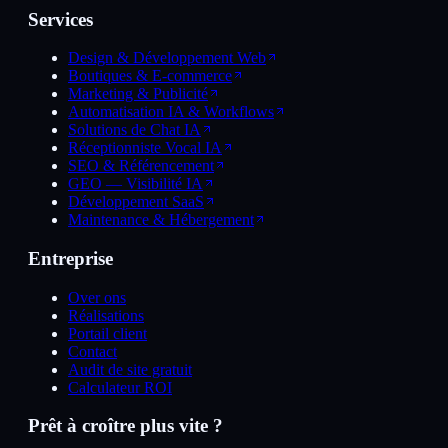
Services
Design & Développement Web
Boutiques & E-commerce
Marketing & Publicité
Automatisation IA & Workflows
Solutions de Chat IA
Réceptionniste Vocal IA
SEO & Référencement
GEO — Visibilité IA
Développement SaaS
Maintenance & Hébergement
Entreprise
Over ons
Réalisations
Portail client
Contact
Audit de site gratuit
Calculateur ROI
Prêt à croître plus vite ?