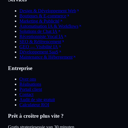
Design & Développement Web
Boutiques & E-commerce
Marketing & Publicité
Automatisation IA & Workflows
Solutions de Chat IA
Réceptionniste Vocal IA
SEO & Référencement
GEO — Visibilité IA
Développement SaaS
Maintenance & Hébergement
Entreprise
Over ons
Réalisations
Portail client
Contact
Audit de site gratuit
Calculateur ROI
Prêt à croître plus vite ?
Gratis strategiesessie van 30 minuten.