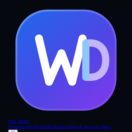
WD
.Studio
Home
Services
Portail
Réalisations
Blog
À propos
Contact