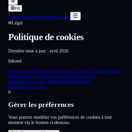
FR
Audit gratuit
Prendre rendez-vous
Légal
Politique de cookies
Dernière mise à jour : avril 2026
Inhoud
0
Gérer les préférences
1
Que sont les cookies ?
2
Quels cookies
utilisons-nous ?
3
Cookies fonctionnels
4
Cookies
analytiques
5
Cookies marketing
6
Gestion des
préférences
7
Contact
0
Gérer les préférences
Vous pouvez modifier vos préférences de cookies à tout
moment via le bouton ci-dessous.