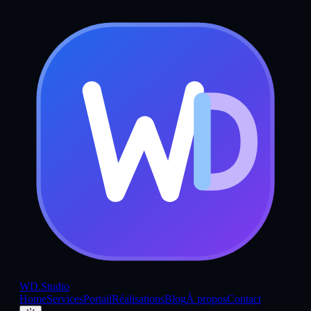
WD
.Studio
Home
Services
Portail
Réalisations
Blog
À propos
Contact