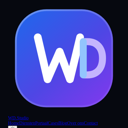
WD
.Studio
Home
Diensten
Portaal
Cases
Blog
Over ons
Contact