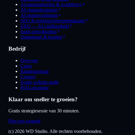
AI-automatisering & workflows
AI-chatoplossingen
AI-stemreceptionist
SEO & zoekmachineoptimalisatie
GEO — AI-vindbaarheid
SaaS-ontwikkeling
Onderhoud & hosting
Bedrijf
Over ons
Cases
Klantenportaal
Contact
Gratis website-audit
ROI-calculator
Klaar om sneller te groeien?
Gratis strategiesessie van 30 minuten.
Plan een gesprek
(c)
2026
WD Studio. Alle rechten voorbehouden.