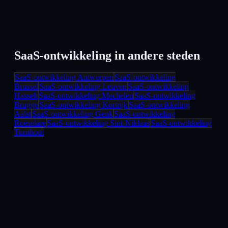
SaaS-ontwikkeling
in andere steden
SaaS-ontwikkeling
Antwerpen
SaaS-ontwikkeling
Brussel
SaaS-ontwikkeling
Leuven
SaaS-ontwikkeling
Hasselt
SaaS-ontwikkeling
Mechelen
SaaS-ontwikkeling
Brugge
SaaS-ontwikkeling
Kortrijk
SaaS-ontwikkeling
Aalst
SaaS-ontwikkeling
Genk
SaaS-ontwikkeling
Roeselare
SaaS-ontwikkeling
Sint-Niklaas
SaaS-ontwikkeling
Turnhout