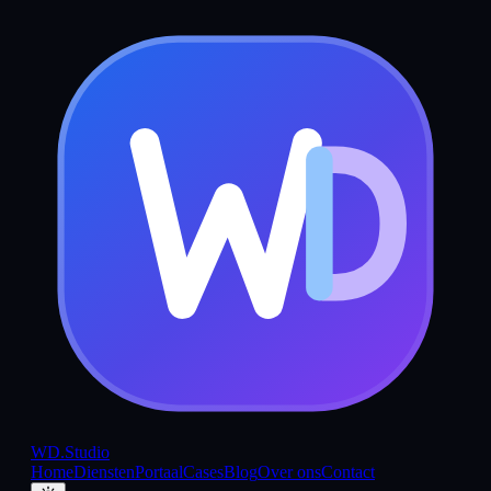
WD
.Studio
Home
Diensten
Portaal
Cases
Blog
Over ons
Contact