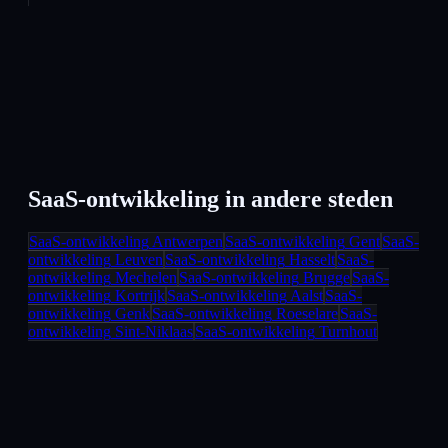
SaaS-ontwikkeling
in andere steden
SaaS-ontwikkeling
Antwerpen
SaaS-ontwikkeling
Gent
SaaS-
ontwikkeling
Leuven
SaaS-ontwikkeling
Hasselt
SaaS-
ontwikkeling
Mechelen
SaaS-ontwikkeling
Brugge
SaaS-
ontwikkeling
Kortrijk
SaaS-ontwikkeling
Aalst
SaaS-
ontwikkeling
Genk
SaaS-ontwikkeling
Roeselare
SaaS-
ontwikkeling
Sint-Niklaas
SaaS-ontwikkeling
Turnhout