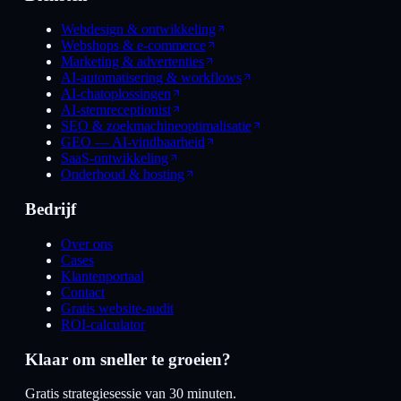
Webdesign & ontwikkeling
Webshops & e-commerce
Marketing & advertenties
AI-automatisering & workflows
AI-chatoplossingen
AI-stemreceptionist
SEO & zoekmachineoptimalisatie
GEO — AI-vindbaarheid
SaaS-ontwikkeling
Onderhoud & hosting
Bedrijf
Over ons
Cases
Klantenportaal
Contact
Gratis website-audit
ROI-calculator
Klaar om sneller te groeien?
Gratis strategiesessie van 30 minuten.