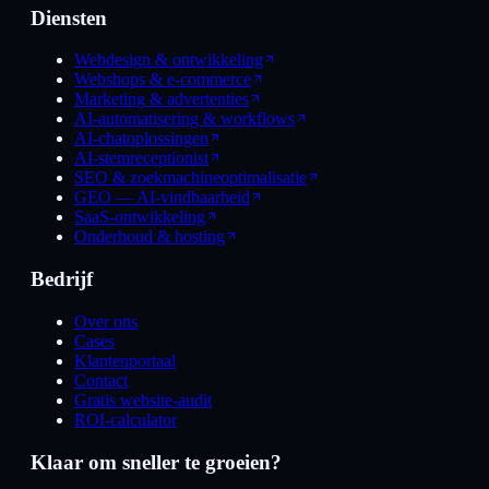
Diensten
Webdesign & ontwikkeling
Webshops & e-commerce
Marketing & advertenties
AI-automatisering & workflows
AI-chatoplossingen
AI-stemreceptionist
SEO & zoekmachineoptimalisatie
GEO — AI-vindbaarheid
SaaS-ontwikkeling
Onderhoud & hosting
Bedrijf
Over ons
Cases
Klantenportaal
Contact
Gratis website-audit
ROI-calculator
Klaar om sneller te groeien?