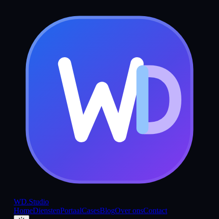
WD
.Studio
Home
Diensten
Portaal
Cases
Blog
Over ons
Contact