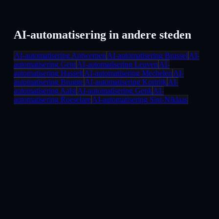
AI-automatisering
in andere steden
AI-automatisering
Antwerpen
AI-automatisering
Brussel
AI-
automatisering
Gent
AI-automatisering
Leuven
AI-
automatisering
Hasselt
AI-automatisering
Mechelen
AI-
automatisering
Brugge
AI-automatisering
Kortrijk
AI-
automatisering
Aalst
AI-automatisering
Genk
AI-
automatisering
Roeselare
AI-automatisering
Sint-Niklaas