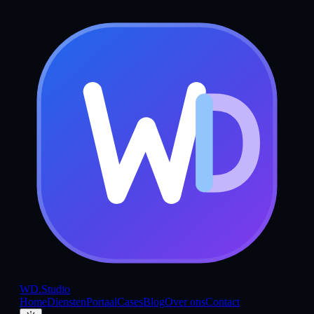
WD
.Studio
Home
Diensten
Portaal
Cases
Blog
Over ons
Contact