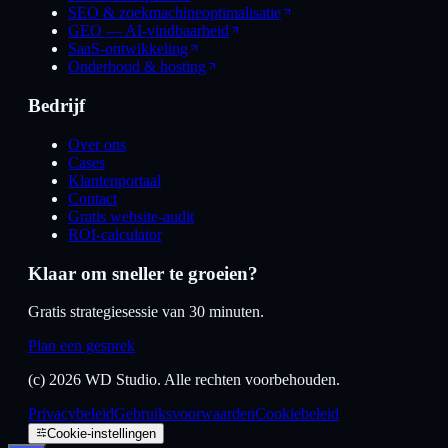
SEO & zoekmachineoptimalisatie
GEO — AI-vindbaarheid
SaaS-ontwikkeling
Onderhoud & hosting
Bedrijf
Over ons
Cases
Klantenportaal
Contact
Gratis website-audit
ROI-calculator
Klaar om sneller te groeien?
Gratis strategiesessie van 30 minuten.
Plan een gesprek
(c)
2026
WD Studio. Alle rechten voorbehouden.
Privacybeleid
Gebruiksvoorwaarden
Cookiebeleid
Cookie-instellingen